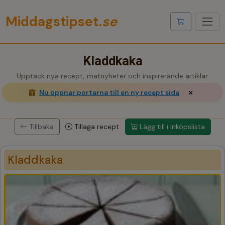
Middagstipset
.se
Visa inköpslis
Kladdkaka
Upptäck nya recept, matnyheter och inspirerande artiklar.
×
Nu öppnar portarna till en ny recept sida
Tillbaka
Tillaga recept
Lägg till i inköpslista
Kladdkaka