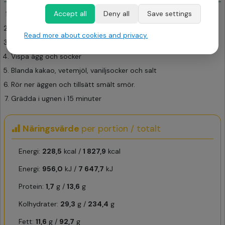
Accept all
Deny all
Save settings
Sätt ugnen på 200 grader
Smörj och bröa en from
Read more about cookies and privacy.
Smält smöret och låt det svalna
Vispa ägg och socker
Blanda kakao, vetemjöl, vaniljsocker och salt
Rör ner äggen och tillsätt smält smör.
Grädda i ugnen i 15 minuter
Näringsvärde
per portion / totalt
Energi:
228,5
kcal /
1 827,9
kcal
Energi:
956,0
kJ /
7 647,7
kJ
Protein:
1,7
g /
13,6
g
Kolhydrater:
29,3
g /
234,4
g
Fett:
11,6
g /
92,7
g