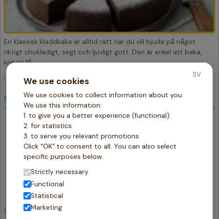
En klassisk kladdkaka är alltid rätt när du vill bjuda på något
riktigt chokladigt, segt och ljuvligt gott. Den är enkel att baka,
kräver få
SV
40 min
portioner
-
+
We use cookies
We use cookies to collect information about you.
Ingredienser
We use this information:
1. to give you a better experience (functional)
100
Smör
gr
2. for statistics
2
Ägg
st
3. to serve you relevant promotions
2.5
Socker
dl
Click "OK" to consent to all. You can also select
3
Kakao
specific purposes below.
msk
2
Vaniljsocker
tsk
Strictly necessary
1
Salt
krm
Functional
1
Florsocker
tsk
Statistical
Marketing
Gör så här