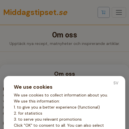
Middagstipset
.se
Visa inköpslis
Om oss
Upptäck nya recept, matnyheter och inspirerande artiklar.
Om oss
SV
We use cookies
Middagstipset
skapades för alla som någon gång stått i köket
och undrat: "Vad ska vi äta idag?" Vi vet hur stressigt
We use cookies to collect information about you.
vardagslivet kan vara och hur svårt det ibland är att komma på
We use this information:
nya, goda och enkla middagsidéer. Vår passion är att göra
1. to give you a better experience (functional)
middagsplaneringen både enklare och roligare!
2. for statistics
3. to serve you relevant promotions
Här på Middagstipset samlar vi inspirerande recept, smarta
Click "OK" to consent to all. You can also select