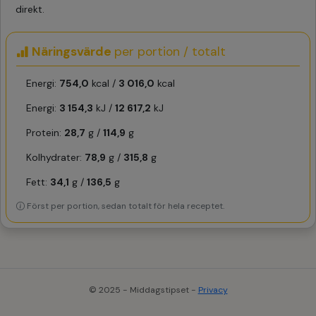
direkt.
Näringsvärde
per portion / totalt
Energi:
754,0
kcal /
3 016,0
kcal
Energi:
3 154,3
kJ /
12 617,2
kJ
Protein:
28,7
g /
114,9
g
Kolhydrater:
78,9
g /
315,8
g
Fett:
34,1
g /
136,5
g
Först per portion, sedan totalt för hela receptet.
© 2025 - Middagstipset -
Privacy