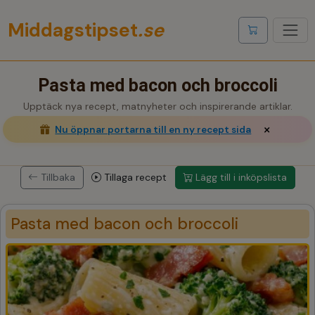
Middagstipset
.se
Visa inköpslis
Pasta med bacon och broccoli
Upptäck nya recept, matnyheter och inspirerande artiklar.
×
Nu öppnar portarna till en ny recept sida
Tillbaka
Tillaga recept
Lägg till i inköpslista
Pasta med bacon och broccoli