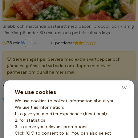
Snabb och mättande pastarätt med bacon, broccoli och krämig
sås. Klar på under 30 minuter och perfekt till vardags.
25 min
portioner
-
+
Serveringstips:
Servera med extra svartpeppar och
gärna en grönsallad vid sidan om. Toppa med riven
parmesan om du vill ha mer smak.
Pasta med bacon och broccoli
SV
We use cookies
Ingredienser
We use cookies to collect information about you.
We use this information:
400
Pasta
1. to give you a better experience (functional)
gr
2. for statistics
150
Bacon
gr
3. to serve you relevant promotions
1
Gul lök
st
Click "OK" to consent to all. You can also select
2
Vitlök
st