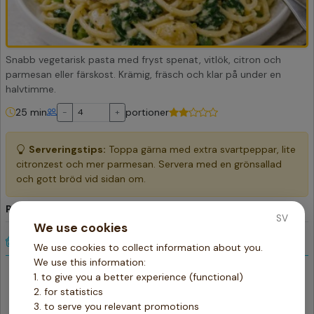
Snabb vegetarisk pasta med fryst spenat, vitlök, citron och
parmesan eller färskost. Krämig, fräsch och klar på under en
halvtimme.
25 min
portioner
-
+
Serveringstips:
Toppa gärna med extra svartpeppar, lite
citronzest och mer parmesan. Servera med en grönsallad
och gott bröd vid sidan om.
Pasta med spenat, vitlök och citron
SV
We use cookies
Ingredienser
We use cookies to collect information about you.
We use this information:
400
Pasta
gr
1. to give you a better experience (functional)
3
Vitlök
2. for statistics
st
3. to serve you relevant promotions
1
Citron
st