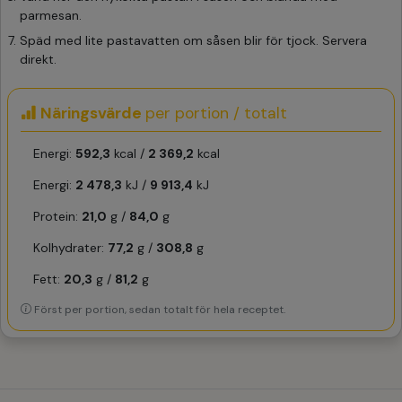
parmesan.
Späd med lite pastavatten om såsen blir för tjock. Servera
direkt.
Näringsvärde
per portion / totalt
Energi:
592,3
kcal /
2 369,2
kcal
Energi:
2 478,3
kJ /
9 913,4
kJ
Protein:
21,0
g /
84,0
g
Kolhydrater:
77,2
g /
308,8
g
Fett:
20,3
g /
81,2
g
Först per portion, sedan totalt för hela receptet.