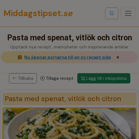
Middagstipset
.se
Visa inköpslis
Pasta med spenat, vitlök och citron
Upptäck nya recept, matnyheter och inspirerande artiklar.
×
Nu öppnar portarna till en ny recept sida
Tillbaka
Tillaga recept
Lägg till i inköpslista
Pasta med spenat, vitlök och citron