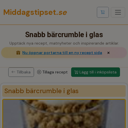
Middagstipset
.se
Visa inköpslis
Snabb bärcrumble i glas
Upptäck nya recept, matnyheter och inspirerande artiklar.
×
Nu öppnar portarna till en ny recept sida
Tillbaka
Tillaga recept
Lägg till i inköpslista
Snabb bärcrumble i glas