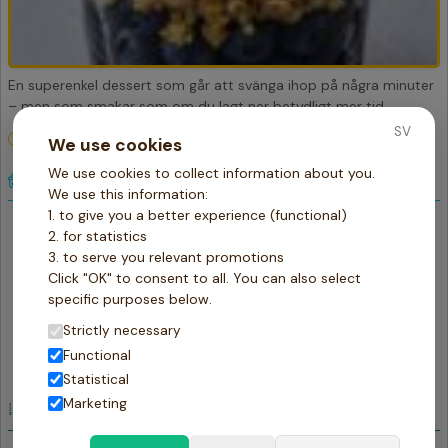
En superenkel dessert som går att svänga ihop på några minuter
– men som smakar som om du lagt ner betydligt mer tid.
SV
10 min
portioner
-
+
We use cookies
We use cookies to collect information about you.
Ingredienser
We use this information:
1. to give you a better experience (functional)
3
Blåbär
dl
2. for statistics
1
Socker
msk
3. to serve you relevant promotions
1
Havregryn
dl
Click "OK" to consent to all. You can also select
1
Smör
specific purposes below.
msk
1
Honung
msk
Strictly necessary
1
Kanel
krm
Functional
2
Vaniljkvarg
dl
Statistical
Marketing
Gör så här