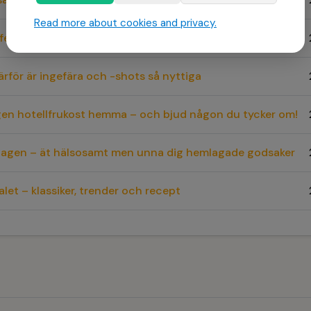
Read more about cookies and privacy.
ll fest – bästa recepten med frysta grönsaker
ärför är ingefära och -shots så nyttiga
gen hotellfrukost hemma – och bjud någon du tycker om!
rdagen – ät hälsosamt men unna dig hemlagade godsaker
let – klassiker, trender och recept