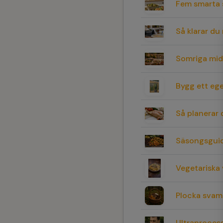
Fem smarta 
Så klarar d
Somriga mid
Bygg ett ege
Så planerar
Säsongsguide
Vegetariska 
Plocka svamp
Ultraprocess