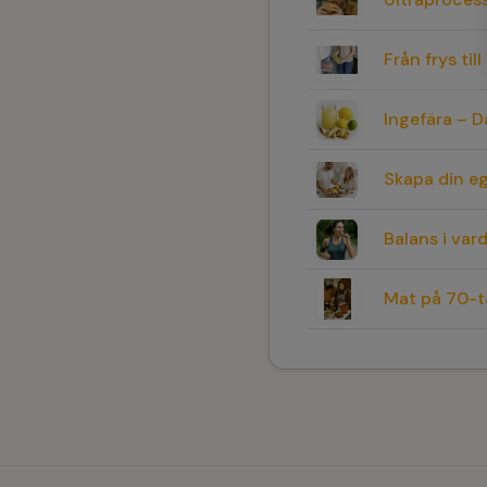
Från frys ti
Ingefära – D
Skapa din e
Balans i va
Mat på 70-ta