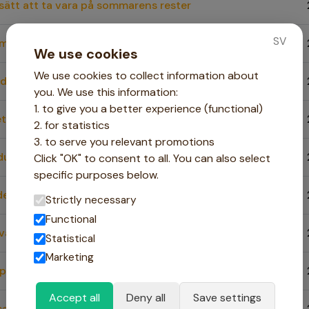
sätt att ta vara på sommarens rester
SV
u maten under rötmånaden
We use cookies
We use cookies to collect information about
dagar med grill och säsongens grönsaker
you. We use this information:
1. to give you a better experience (functional)
t växthus och odla tomater, chili och gurka
2. for statistics
3. to serve you relevant promotions
 du veckans middagar utan att tröttna
Click "OK" to consent to all. You can also select
specific purposes below.
: vad är billigt just nu i butik – och vad lagar man?
Strictly necessary
Functional
vardagsfavoriter för köttätare
Statistical
Marketing
 – höstens bästa äventyr för hela familjen
Accept all
Deny all
Save settings
ad mat – vad är det och hur mycket äter vi egentligen?